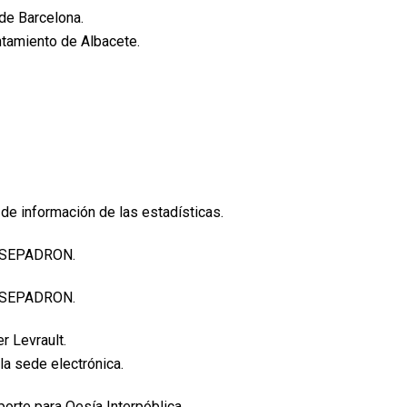
 de Barcelona.
untamiento de Albacete.
 de información de las estadísticas.
de SEPADRON.
de SEPADRON.
r Levrault.
a sede electrónica.
porte para Oesía Interpóblica