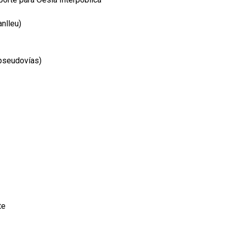
nlleu)
(pseudovías)
te